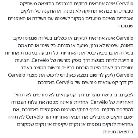
Cervélo אינה אחראית לנזקים הנגרמים כתוצאה משחיקה
טבעית, הרכבה או תחזוקה לא נכונה, או התקנה של חלקים
ואביזרים שאינם מיועדים במקור לשימוש עם השלדה או האופניים
שנמכרו.
Cervélo אינה אחראית לנזקים או כשלים בשלדה שנגרמו עקב
תאונה, שימוש לא נכון, פגיעה או הזנחה. כל שינוי או התאמה
בשלדה או ברכיביה יבטל את האחריות. כל תביעה במסגרת אחריות
זו חייבת להיות מוגשת דרך ספק מורשה של Cervélo. תביעות
יטופלו רק לאחר הצגת הוכחת רכישה ורישום המוצר באתר
Cervélo (לינק לרישום נמצא
כאן
). יש לרכוש את מוצרי Cervélo
רק דרך קמעונאים מורשים של Cervélo באזורכם.
לצערנו, ברכישת מוצרים דרך קמעונאים לא מורשים לא תחול
האחריות של Cervélo. אחריות זו אינה מכסה את עלות העבודה
להחלפת חלקים. כפוף לחוקי השיפוט המקומיים באזורכם, אם
ישנם חוקים שמגבילים את תנאי האחריות הזו, Cervélo לא תהיה
אחראית לנזקים נוספים או נזקים עקיפים או נזקים שמקורם
בתוצאה משנית.