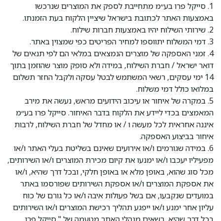
1. סייקל פרו בע״מ מתחייבת לספק את המוצרים שנרכשו
באמצעות האתר לכתובת בישראל שיציין הלקוח בעת הזמנתו.
2. שירותי השילוח יהיו באמצעות חברות שילוח.
3. דמי המשלוח יתווספו למחיר הפריטים כפי שמצוין באתר.
4. זמני האספקה של מוצרים הנמצאים במלאי הם לפי תנאים של
דואר ישראל / חברת השילוח, במידה ולא סופק מוצר שהוזמן בתוך
14 ימי עסקים, רשאי המשתמש לבטל עסקה ולקבל החזר תשלום
במלואו כולל דמי משלוח.
5. במקרה של איחור או עיכוב הידועים מראש, נעשה את מירב
המאמצים בכדי ליידע את הלקוח בדבר האיחור. סייקל פרו בע״מ
איננה אחראית לכל מעשה ו / או מחדל של חברת השילוח, לרבות
איחור בביצוע האספקה.
6. במידה שגורמים ו/או אירועים שאינם בשליטת בעלי האתר ו/או
מפעיליו יעכבו ו/או ימנעו את קיום מכירת המוצרים ו/או השירותים,
מכל סוג שהוא, באופן מלא או באופן חלקי, ובכל דרך שהיא, ו/או
את אספקת המוצרים ו/או אספקת השירותים שפורסמו באתר
במועדים שנקבעו, אם בשל פעולות איבה ו/או כל גורם של כוח
עליון אחר ימנע ו/או ייפגע תהליך רכישת המוצרים ו/או השירותים
בכל דרך שהיא, רשאים מנהלי האתר מטעמה של " סייקל פרו