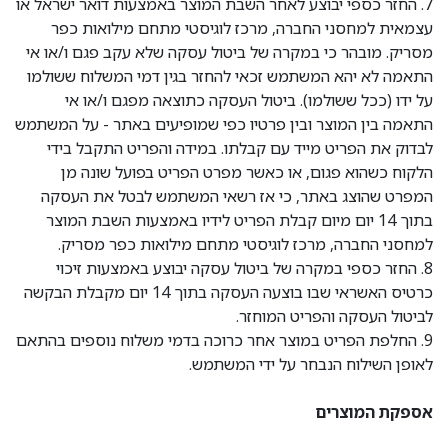
7. החזר כספי יבוצע לאחר השבת המוצר באמצעות דואר ישראל או
עצמאית למחסני החברה, מרכז לוגיסטי מתחם מילואות כפר
מסריק. מובהר כי במקרה של ביטול עסקה שלא עקב פגם ו/או אי
התאמה לא יהא המשתמש זכאי להחזר בגין דמי המשלוח ששולמו
על ידו (ככל ששולמו). ביטול העסקה כתוצאה מפגם ו/או אי
התאמה בין המוצר ובין פרטיו כפי שמופיעים באתר - על המשתמש
לבדוק את הפריט מייד עם קבלתו. במידה והפריט התקבל בידי
הלקוח כשהוא פגום, או כאשר מפרט הפריט בפועל שונה מן
המפרט שהוצג באתר, כי אז רשאי המשתמש לבטל את העסקה
בתוך 14 יום מיום קבלת הפריט לידיו באמצעות השבת המוצר
למחסני החברה, מרכז לוגיסטי מתחם מילואות כפר מסריק.
8. החזר כספי במקרה של ביטול עסקה יבוצע באמצעות זיכוי
כרטיס האשראי שבו בוצעה העסקה בתוך 14 יום מקבלת הבקשה
לביטול העסקה והפריט המוחזר.
9. החלפת הפריט במוצר אחר כרוכה בדמי משלוח נוספים בהתאם
לאופן השילוח הנבחר על ידי המשתמש.
אספקת המוצרים