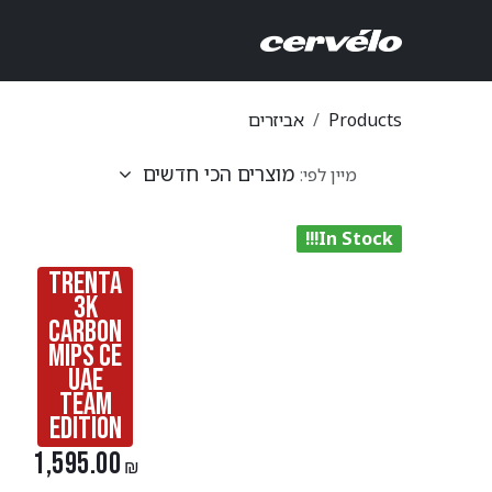
לג לתוכן
ביזרים
אודות
חנ
רוולו
Products
אביזרים
מוצרים הכי חדשים
מיין לפי:
In Stock!!!
TRENTA
3K
CARBON
MIPS CE
UAE
TEAM
EDITION
1,595.00
₪