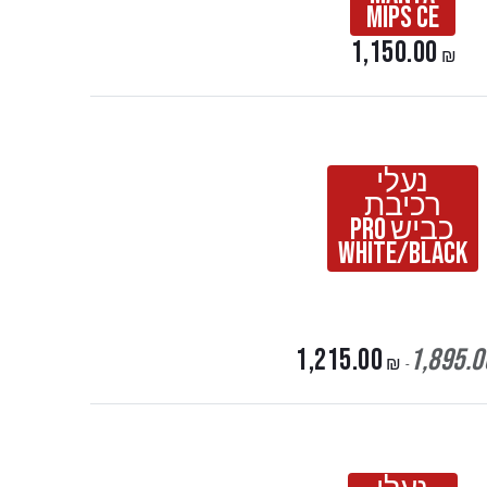
Mips Ce
1,150.00
₪
נעלי
רכיבת
כביש Pro
white/black
1,215.00
1,895.0
₪