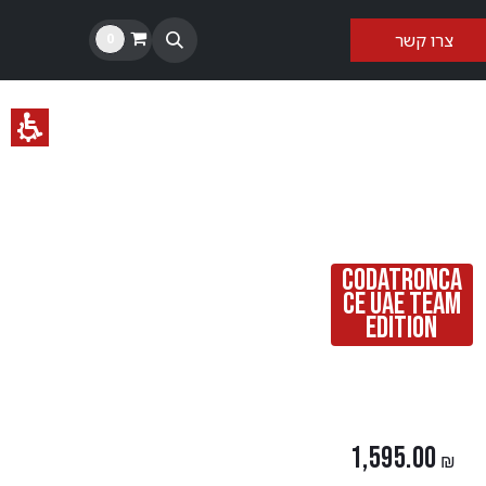
צרו קשר​​
0
CODATRONCA
CE UAE TEAM
EDITION
1,595.00
₪