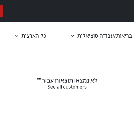
ות
אופני נג״ש וטריאתלון
אופני כביש
אופני גראבל
אביזרים
בריאות/עבודה סוציאלית
כל הארצות
לא נמצאו תוצאות עבור "
"
See all customers