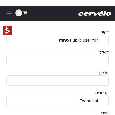
לג לתוכן
Helpdes
Suppor
0
Ticke
Genarat
רוולו
לקוח
דוא"ל
טלפון
קטגוריה
נושא