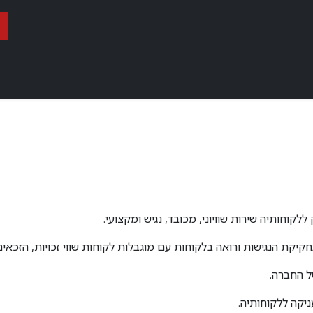
ות
אופני נג״ש וטריאתלון
אופני כביש
אופני גראבל
אביזרים
חותיה שירות שוויוני, מכובד, נגיש ומקצועי.
קת הנגישות ורואה בלקוחות עם מוגבלות לקוחות שווי זכויות, הזכאים
ל החברה.
יקה ללקוחותיה.