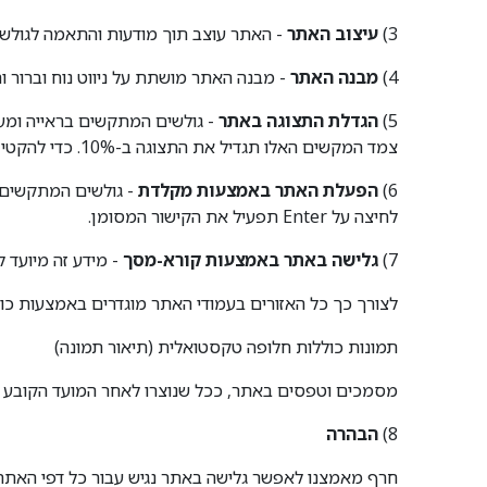
3)
עיצוב האתר
- האתר עוצב תוך מודעות והתאמה לגולשים 
4)
מבנה האתר
- מבנה האתר מושתת על ניווט נוח וברור
5)
הגדלת התצוגה באתר
צמד המקשים האלו תגדיל את התצוגה ב-10%. כדי להקטין את התצוגה יש ללחוץ בו זמנית על המקשים Ctrl"" ו "-" (קונטרול ומינוס).
6)
הפעלת האתר באמצעות מקלדת
לחיצה על Enter תפעיל את הקישור המסומן.
7)
גלישה באתר באמצעות קורא-מסך
- מידע זה מיועד 
לצורך כך כל האזורים בעמודי האתר מוגדרים באמצעות כותרות - כותרות ברמה ראשונה (heading level 1) הן הכותרות 
תמונות כוללות חלופה טקסטואלית (תיאור תמונה)
מסמכים וטפסים באתר, ככל שנוצרו לאחר המועד הקובע בח
8)
הבהרה
חרף מאמצנו לאפשר גלישה באתר נגיש עבור כל דפי האתר,