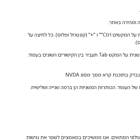
 ומהירה באתר.
- גולשים המתקשים בראייה ומעוניינים להגדיל את התצוגה באתר יכולים לעשות זאת ע"י לחיצה בו זמנית על המקשים Ctrl"" ו "+" (קונטרול ופלוס). כל לחיצה על
- גולשים המתקשים בהפעלת עכבר יכולים לגלוש באתר באמצעות מקלדת. לחיצה חוזרת ונשנית על המקש Tab תעביר בין הקישורים השונים בעמוד.
דק בתוכנת קרא מסך מסוג NVDA
נולוגי המתאים. אנו ממשיכים במאמצים לשפר את נגישות