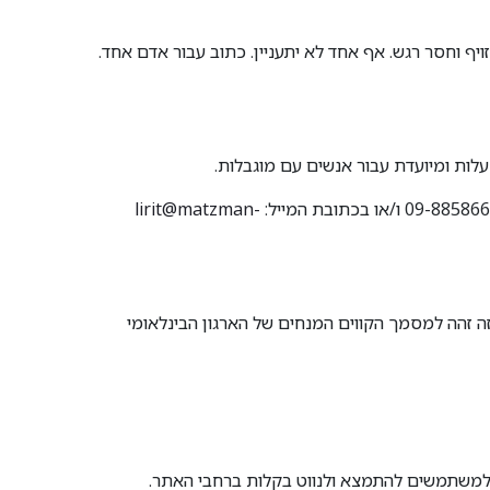
ף וחסר רגש. אף אחד לא יתעניין. כתוב עבור אדם אחד.
לות ומיועדת עבור אנשים עם מוגבלות.
lirit@matzman-
 בתקן הישראלי 5568 - "קווים מנחים לנגישות תכנים באינטרנט" לרמה AA. תקן ישראלי זה זהה למסמך הקווים המנחים של הארגון הבינלאומי
ם למשתמשים להתמצא ולנווט בקלות ברחבי האתר.