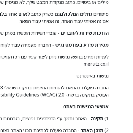
מילים או ביטויים. כתוב מנקודת המבט שלך, לא מניסיון ש
סיפורים גדולים הם
לכולם
גם כשרק כתוב
לאדם אחד בלב
אם זה אמיתי עבור האחד, זה אמיתי עבור השאר.
הדרכות שירות לעובדים
- עובדי השירות הוכשרו במתן שי
מסירת מידע בפורמט נגיש
- החברה מעמידה עבור לקוחו
לפניות ומידע בנושא נגישות ניתן ליצור קשר עם רכז הנגישות של החברה גב' לירית רובינפלד 
merutz.co.il
נגישות באינטרנט
העוסק בתקינה ברשת- Web Content Accessibility Guidelines (WCAG) 2.0.
אמצעי הנגישות באתר:
1)
תקינה
- האתר נתמך ע"י הדפדפנים נפוצים, בגרסתם הע
2)
תוכן האתר
- החברה פועלת לכתיבת תכני האתר בצורה 