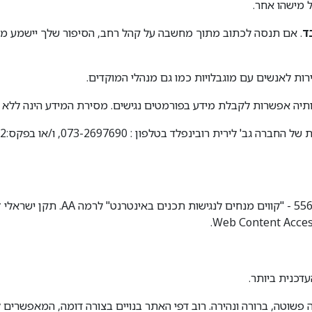
ל מישהו אחר.
ד
. אם תנסה לכתוב מתוך מחשבה על קהל רחב, הסיפור שלך יישמע מזוי
רות לאנשים עם מוגבלויות כמו גם מנהלי המוקדים.
תיה אפשרות לקבלת מידע בפורמטים נגישים. מסירת המידע הינה ללא ע
בטלפון : 073-2697690, ו/או בפקס:09-8858662 ו/או בכתובת המייל:
החברה פועלת בהתאם להנחיות הנגישות
דכנית ביותר.
פשוטה, ברורה ונהירה. רוב דפי האתר בנויים בצורה דומה, המאפשרי