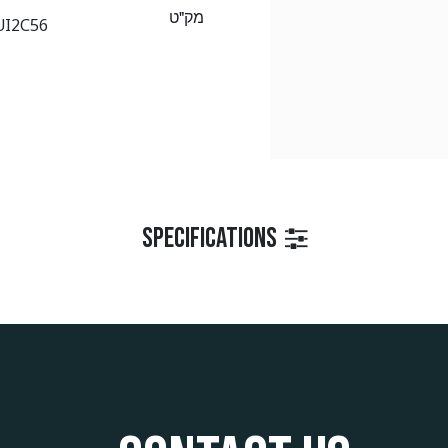
מק"ט
UI2C56
Specifications