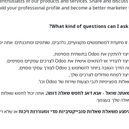
enthusiasts of our products and services. Share and discuss
ild your professional profile and become a better marketer 
What kind of questions can I ask 
זו מיועדת למשתמשים מקצועיים, נלהבים, שותפים ומתכנתים. אתה יכו
ד להתקין את Odoo בתשתית מסוימת,
צד להגדיר או להתאים אישית את Odoo לצרכים עסקיים מסוימים,
 הדרך הטובה ביותר להשתמש ב Odoo לצורך עסקי מסוים,
יצד לפתח מודולים לצרכים שלך,
לות ספציפיות לגבי הצעות שירות של Odoo וכו'.
שאתה שואל - אנא דאג לחפש שאלה דומה.
אתה יכול לחפש שאלות לפ
אלה שלך בעצמך.
ימנע משאלת שאלות סובייקטיביות מדי ומעוררות ויכוח
או שלא רלו