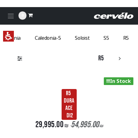
לג לתוכן
R
0
רוולו
Caledonia
Caledonia-5
Soloist
S5
R5
R5
In Stock!!!
R5
Dura
Ace
Di2
29,995.00
54,995.00
₪
₪