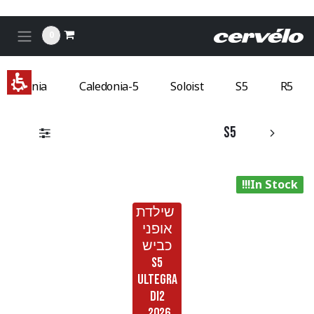
לג לתוכן
S
0
רוולו
Caledonia
Caledonia-5
Soloist
S5
R5
S5
In Stock!!!
שילדת
אופני
כביש
S5
ULTEGRA
DI2
2026